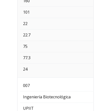
160
101
22
22.7
75
77.3
24
007
Ingeniería Biotecnológica
UPIIT