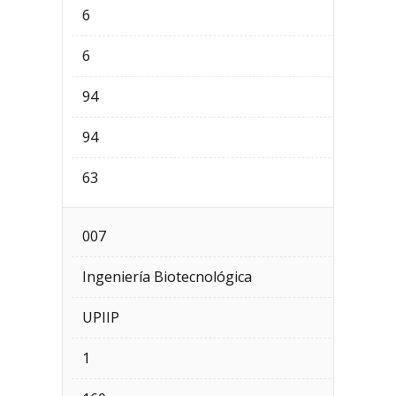
6
6
94
94
63
007
Ingeniería Biotecnológica
UPIIP
1