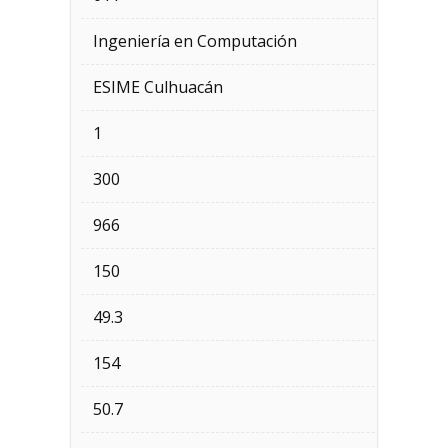
Ingeniería en Computación
ESIME Culhuacán
1
300
966
150
49.3
154
50.7