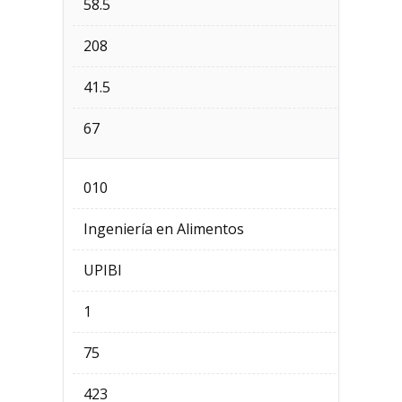
58.5
208
41.5
67
010
Ingeniería en Alimentos
UPIBI
1
75
423