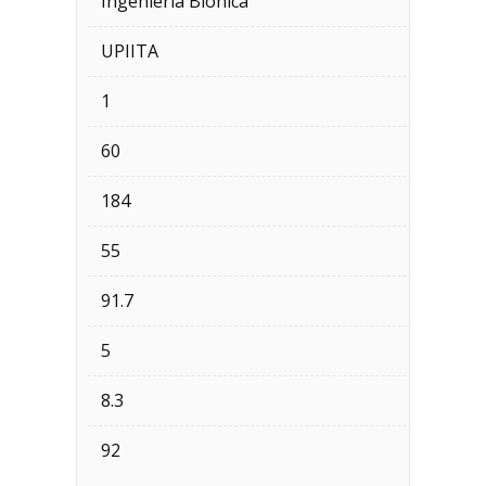
Ingeniería Biónica
UPIITA
1
60
184
55
91.7
5
8.3
92