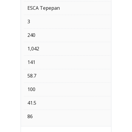
ESCA Tepepan
3
240
1,042
141
58.7
100
41.5
86